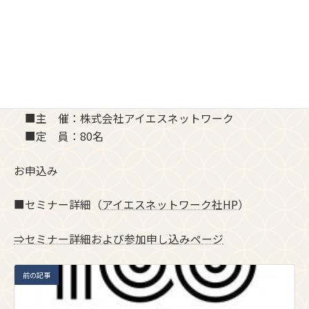
◆開催概要◆
■日 程：2025年01月23日(木)14:00～16:00（終了時
間は目安です）
■会 場：オンライン（ Webセミナー ）
■参加費：無料
■主 催：株式会社アイエスネットワーク
■定 員：80名
お申込み
■セミナー詳細（
アイエスネットワーク社HP
）
⇒セミナー詳細および参加申し込みページ
前の記事